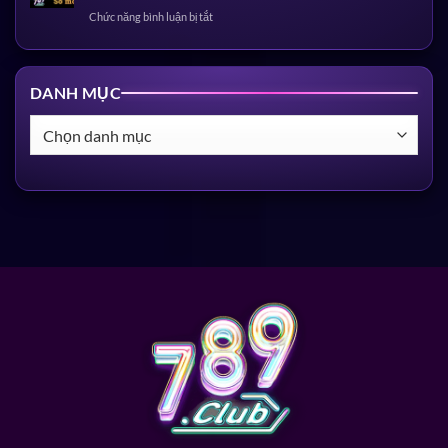
đề
hóa
Chức năng bình luận bị tắt
ở
–
giải
Sổ
Phương
đen
mơ
pháp
đủi
lô
dự
hiệu
đề
đoán
DANH MỤC
quả
–
số
khi
Tồng
hiệu
Danh
soi
hợp
quả
cầu
mục
những
2026
điều
thú
vị
trong
soi
cầu
lô
đề