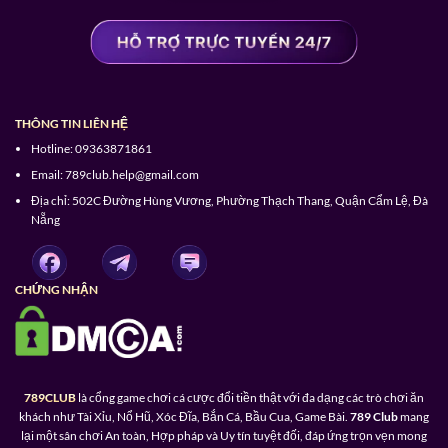
THÔNG TIN LIÊN HỆ
Hotline:
09363871861
Email:
789club.help@gmail.com
Địa chỉ:
502C Đường Hùng Vương, Phường Thạch Thang, Quận Cẩm Lệ, Đà
Nẵng
CHỨNG NHẬN
789CLUB
là cổng game chơi cá cược đổi tiền thật với đa dạng các trò chơi ăn
khách như Tài Xỉu, Nổ Hũ, Xóc Đĩa, Bắn Cá, Bầu Cua, Game Bài.
789 Club
mang
lại một sân chơi An toàn, Hợp pháp và Uy tín tuyệt đối, đáp ứng trọn vẹn mong