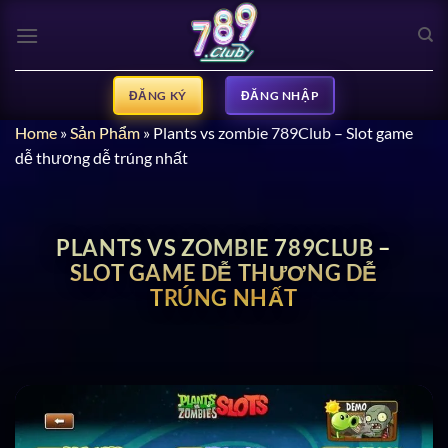
Bỏ
qua
nội
dung
ĐĂNG KÝ
ĐĂNG NHẬP
Home
»
Sản Phẩm
»
Plants vs zombie 789Club – Slot game
dễ thương dễ trúng nhất
PLANTS VS ZOMBIE 789CLUB –
SLOT GAME DỄ THƯƠNG DỄ
TRÚNG NHẤT