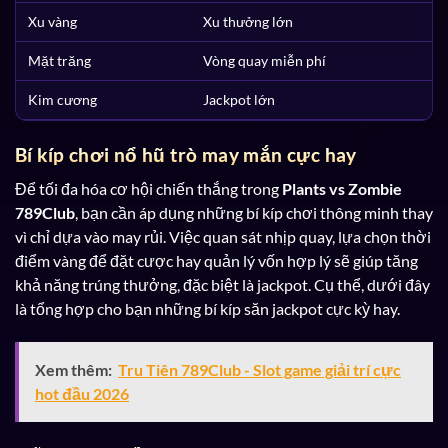
Xu vàng
Xu thưởng lớn
Mặt trăng
Vòng quay miễn phí
Kim cương
Jackpot lớn
Bí kíp chơi nổ hũ trò may mắn cực hay
Để tối đa hóa cơ hội chiến thắng trong
Plants vs Zombie
789Club
, bạn cần áp dụng những bí kíp chơi thông minh thay
vì chỉ dựa vào may rủi. Việc quan sát nhịp quay, lựa chọn thời
điểm vàng để đặt cược hay quản lý vốn hợp lý sẽ giúp tăng
khả năng trúng thưởng, đặc biệt là jackpot. Cụ thể, dưới đây
là tổng hợp cho bạn những bí kíp săn jackpot cực kỳ hay.
Xem thêm:
Tru Tiên 789Club - Slot game giải trí cực
hot đầu 2026