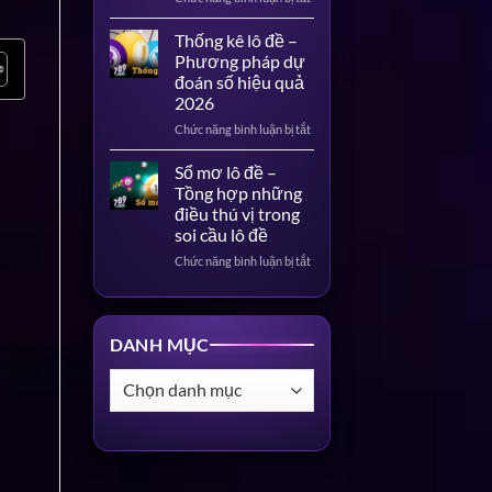
hợp
Giải
kiến
vận
Thống kê lô đề –
thức
xui
Phương pháp dự
chuẩn
lô
đoán số hiệu quả
nhất
đề
2026
–
Phương
Chức năng bình luận bị tắt
ở
pháp
Thống
hóa
kê
Sổ mơ lô đề –
giải
lô
Tồng hợp những
đen
đề
điều thú vị trong
đủi
–
soi cầu lô đề
hiệu
Phương
quả
pháp
Chức năng bình luận bị tắt
ở
khi
dự
Sổ
soi
đoán
mơ
cầu
số
lô
hiệu
đề
DANH MỤC
quả
–
2026
Tồng
Danh
hợp
mục
những
điều
thú
vị
trong