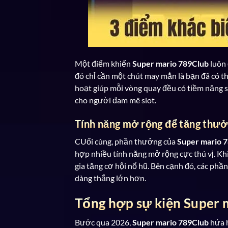
Một điểm khiến
Super mario 789Club
luôn 
đó chỉ cần một chút may mắn là bạn đã có t
hoạt giúp mỗi vòng quay đều có tiềm năng si
cho người đam mê slot.
Tính năng mở rộng để tăng thưở
CUối cùng, phần thưởng của
Super mario 
hợp nhiều tính năng mở rộng cực thú vị. Kh
gia tăng cơ hội nổ hũ. Bên cạnh đó, các ph
dàng thắng lớn hơn.
Tổng hợp sự kiện Super
Bước qua 2026,
Super mario 789Club
hứa h