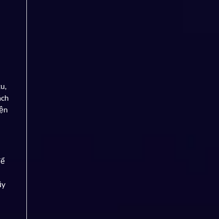
u,
ách
iện
để
ũy