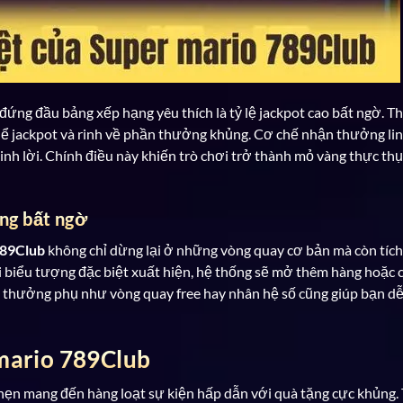
đứng đầu bảng xếp hạng yêu thích là tỷ lệ jackpot cao bất ngờ. T
hể jackpot và rinh về phần thưởng khủng. Cơ chế nhận thưởng li
nh lời. Chính điều này khiến trò chơi trở thành mỏ vàng thực thụ
ng bất ngờ
789Club
không chỉ dừng lại ở những vòng quay cơ bản mà còn tích
i biểu tượng đặc biệt xuất hiện, hệ thống sẽ mở thêm hàng hoặc c
ần thưởng phụ như vòng quay free hay nhân hệ số cũng giúp bạn d
 mario 789Club
ẹn mang đến hàng loạt sự kiện hấp dẫn với quà tặng cực khủng.