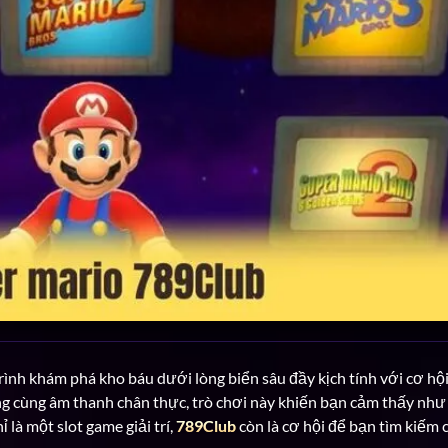
rình khám phá kho báu dưới lòng biển sâu đầy kịch tính với cơ hộ
ộng cùng âm thanh chân thực, trò chơi này khiến bạn cảm thấy như
 là một slot game giải trí,
789Club
còn là cơ hội để bạn tìm kiếm 