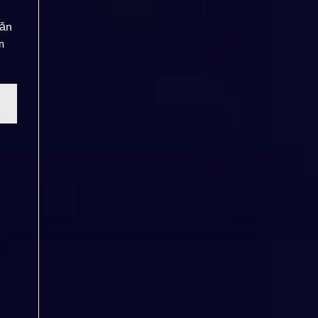
săn
m