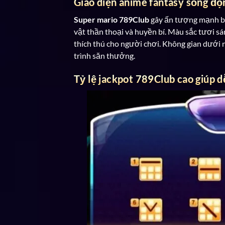
Giao diện anime fantasy sống độ
Super mario 789Club
gây ấn tượng mạnh bởi
vật thần thoại và huyền bí. Màu sắc tươi s
thích thú cho người chơi. Không gian dưới
trình săn thưởng.
Tỷ lệ jackpot 789Club cao giúp 