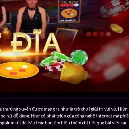
a
thường xuyên được mang ra như là trò chơi giải trí vui vẻ. Hiện
ine rất dễ dàng. Nhờ có phát triển của công nghệ internet mà phi
nghiệm tối đa. Mời các bạn tìm hiểu thêm chi tiết qua bài viết sau