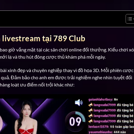
 livestream tại 789 Club
 bao giờ vắng mặt tại các sân chơi online đổi thưởng. Kiểu chơi x
mới lạ và thu hút đông cược thủ khám phá mỗi ngày.
 bài xinh đẹp và chuyên nghiệp thay vì đồ họa 3D. Mỗi phiên cược
t quả. Đảm bảo cho anh em được trải nghiệm nghe nhìn tuyệt đối
 hàng loạt ưu điểm nổi trội khác như: