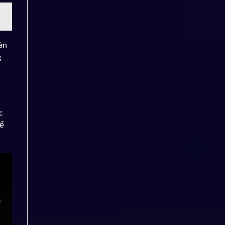
oàn
g
c
để