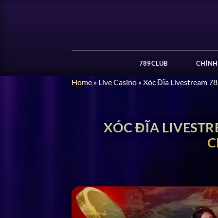
Bỏ
qua
nội
dung
789CLUB
CHÍNH
Home
»
Live Casino
»
Xóc Đĩa Livestream 7
XÓC ĐĨA LIVEST
C