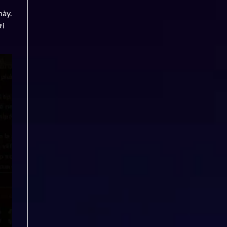
này.
ới