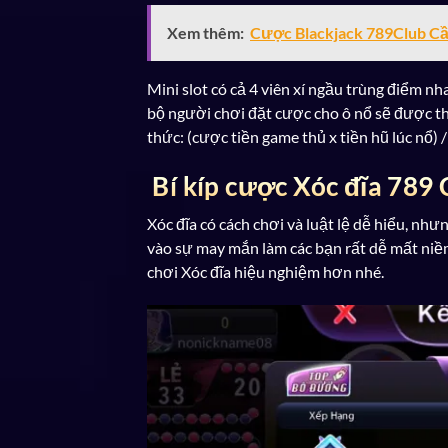
Xem thêm:
Cược Blackjack 789Club Cầ
Mini slot có cả 4 viên xí ngầu trùng điểm n
bộ người chơi đặt cược cho ô nổ sẽ được t
thức: (cược tiền game thủ x tiền hũ lúc nổ) 
Bí kíp cược Xóc đĩa 789 
Xóc đĩa có cách chơi và luật lệ dễ hiểu, nh
vào sự may mắn làm các bạn rất dễ mất niềm
chơi Xóc đĩa hiệu nghiệm hơn nhé.