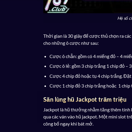
Hệ số c
Thời gian là 30 giây để cược thủ chọn ra cá
cho những ô cược như sau:
Cược ô chẵn: gồm có 4 miếng đỏ – 4 miến
Cược ô lẻ: gồm 3 chip trắng 1 chip đỏ – 3
Cược 4 chip đỏ hoặc tụ 4 chip trắng. Đặt
Cược 1 chip đỏ 3 chip trắng hoặc 1 chip 
Săn lùng hũ Jackpot trăm triệu
Jackpot là hũ thưởng nhằm tăng thêm tính
qua các ván vào hũ jackpot. Một mini slot t
công bố ngay khi bát mở.