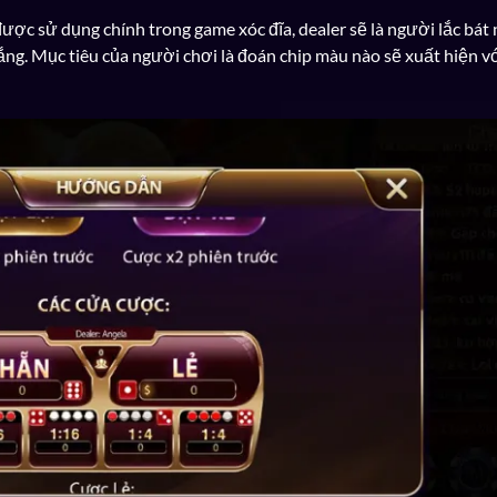
ược sử dụng chính trong game xóc đĩa, dealer sẽ là người lắc bát 
ắng. Mục tiêu của người chơi là đoán chip màu nào sẽ xuất hiện v