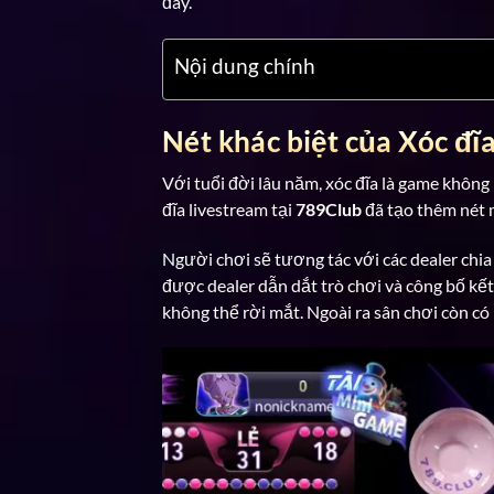
đây.
Nội dung chính
Nét khác biệt của Xóc đĩa
Với tuổi đời lâu năm, xóc đĩa là game không
đĩa livestream tại
789Club
đã tạo thêm nét 
Người chơi sẽ tương tác với các dealer chia
được dealer dẫn dắt trò chơi và công bố kế
không thể rời mắt. Ngoài ra sân chơi còn có