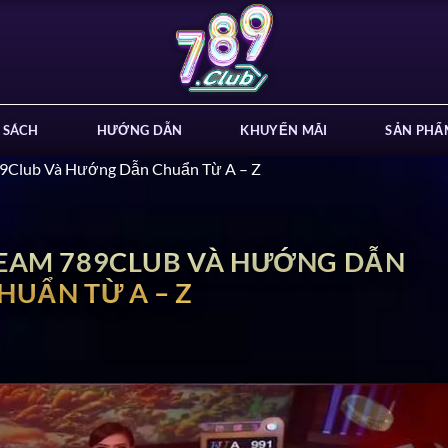
 SÁCH
HƯỚNG DẪN
KHUYẾN MÃI
SẢN PHẨ
89Club Và Hướng Dẫn Chuẩn Từ A – Z
REAM 789CLUB VÀ HƯỚNG DẪN
HUẨN TỪ A – Z