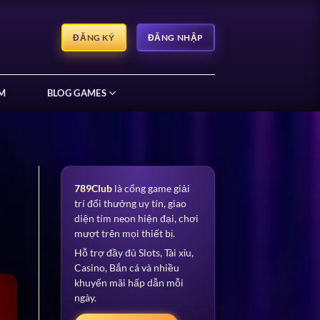
ĐĂNG KÝ
ĐĂNG NHẬP
M
BLOG GAMES
789Club
là cổng game giải
trí đổi thưởng uy tín, giao
diện tím neon hiện đại, chơi
mượt trên mọi thiết bị.
Hỗ trợ đầy đủ Slots, Tài xỉu,
Casino, Bắn cá và nhiều
khuyến mãi hấp dẫn mỗi
ngày.