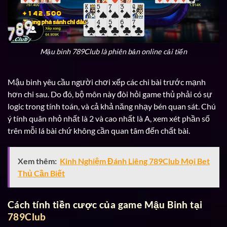
Mậu binh 789Club là phiên bản online cải tiến
Mậu binh yêu cầu người chơi xếp các chi bài trước mạnh
hơn chi sau. Do đó, bộ môn này đòi hỏi game thủ phải có sự
logic trong tính toán, và cả khả năng nhạy bén quan sát. Chú
ý tính quân nhỏ nhất là 2 và cao nhất là A, xem xét phần số
trên mỗi lá bài chứ không cần quan tâm đến chất bài.
Xem thêm:
Kinh Nghiệm Đánh Liêng 789Club Mọi Bet
Thủ Cần Biết
Cách tính tiền cược của game Mậu Binh tại
789Club