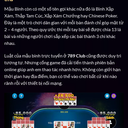
Mậu Binh còn có một số tên gọi khác nữa đó là Binh Xập
Xám, Thập Tam Cúc, Xập Xám Chướng hay Chinese Poker.
Đây là một trò chơi dân gian với mỗi bàn đánh chỉ góp mặt từ
2 – 4 người. Theo quy ước thì mỗi tay bài sẽ được chia 13 lá
bài và những người chơi sắp xếp các bài thành 3 chi khác
nhau.
Luật của mậu binh trực tuyến ở
789 Club
cũng được duy trì
tương tự. Nhưng cổng game đã cải tiến thành phiên bản
online giúp anh em thao tác nhanh hơn. Không còn giới hạn
thời gian hay địa điểm, bạn có thể vào chơi bất cứ khi nào
rãnh rỗi với thiết bị nối mạng.