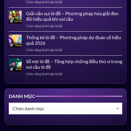
Chức năng bình luận bị tắt
ở
đề
Kinh
–
nghiệm
Giải vận xui lô đề – Phương pháp hóa giải đen
Bí
đánh
quyết
đủi hiệu quả khi soi cầu
lô
tăng
Chức năng bình luận bị tắt
ở
đề
tỷ
Giải
online
lệ
vận
Thống kê lô đề – Phương pháp dự đoán số hiệu
–
thắng
xui
Tổng
quả 2026
cao
lô
hợp
Chức năng bình luận bị tắt
ở
đề
kiến
Thống
–
thức
kê
Sổ mơ lô đề – Tồng hợp những điều thú vị trong
Phương
chuẩn
lô
pháp
soi cầu lô đề
nhất
đề
hóa
Chức năng bình luận bị tắt
ở
–
giải
Sổ
Phương
đen
mơ
pháp
đủi
lô
dự
hiệu
đề
đoán
DANH MỤC
quả
–
số
khi
Tồng
hiệu
Danh
soi
hợp
quả
cầu
mục
những
2026
điều
thú
vị